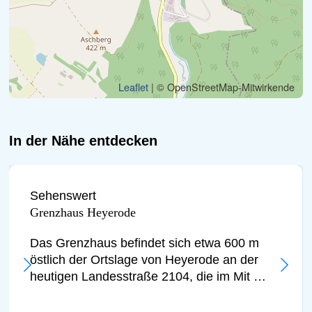
Erdgeschoss die Straße verläuft.
Ursprünglich war dieser Gebäudeteil
wohl ein Torturm. Heute ist es in
Privatbesitz und dient einem
Leaflet
| © OpenStreetMap-Mitwirkende
Landschaftsmaler als Atelier.
Heyerode verfügt über ein relativ
geschlossenes Ensemble an
In der Nähe entdecken
Fachwerkhäusern und -hofanlagen. In
einem der gepflegten historischen
Sehenswert
Gebäude befindet sich die
Grenzhaus Heyerode
Heimatstube von Heyerode. Hier
Das Grenzhaus befindet sich etwa 600 m
findet man eine Ausstellung mit
östlich der Ortslage von Heyerode an der
Darstellung der Arbeits- und
heutigen Landesstraße 2104, die im Mit …
Lebensverhältnisse der vergangenen