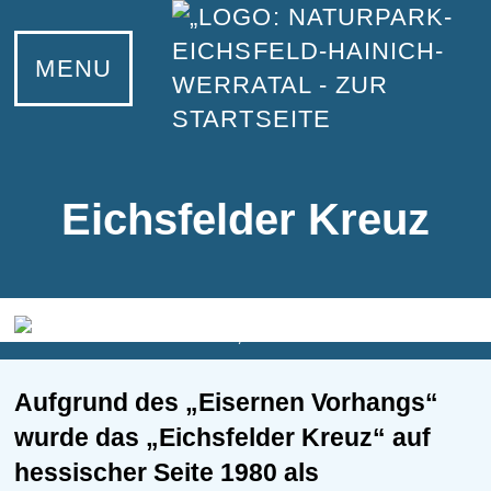
UNSER NATURPARK
INFORMIEREN
ERLEBEN
KONTAKT
LERNEN
MENU
Unser Naturpark
Eichsfeld
Wandern
Bildungsangebote
Ansprechpartner
Naturparkzentrum Fürstenhagen
Hainich
Radfahren
Junior-Ranger
Netiquette
Informationsstellen
Werratal
Wasserwandern
Naturpark-Schulen
Eichsfelder Kreuz
Naturpark-Partner
Natur- und Landschaftsführer
Werde Naturpark-Partner
Familientipps
Infomaterial und Downloads
Wilde Schätze
Aufgrund des „Eisernen Vorhangs“
Tiere und Pflanzen
Grünes Band
wurde das „Eichsfelder Kreuz“ auf
Projekte
Nationalpark Hainich
hessischer Seite 1980 als