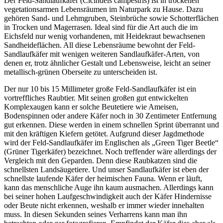
Der Feld-Sandlaufkäfer (Cicindels campestris) ist in trockenen
vegetationsarmen Lebensräumen im Naturpark zu Hause. Dazu
gehören Sand- und Lehmgruben, Steinbrüche sowie Schotterflächen
in Trocken und Magerrasen. Ideal sind für die Art auch die im
Eichsfeld nur wenig vorhandenen, mit Heidekraut bewachsenen
Sandheideflächen. All diese Lebensräume bewohnt der Feld-
Sandlaufkäfer mit wenigen weiteren Sandlaufkäfer-Arten, von
denen er, trotz ähnlicher Gestalt und Lebensweise, leicht an seiner
metallisch-grünen Oberseite zu unterscheiden ist.
Der nur 10 bis 15 Millimeter große Feld-Sandlaufkäfer ist ein
vortreffliches Raubtier. Mit seinen großen gut entwickelten
Komplexaugen kann er solche Beutetiere wie Ameisen,
Bodenspinnen oder andere Käfer noch in 30 Zentimeter Entfernung
gut erkennen. Diese werden in einem schnellen Sprint überrannt und
mit den kräftigen Kiefern getötet. Aufgrund dieser Jagdmethode
wird der Feld-Sandlaufkäfer im Englischen als „Green Tiger Beetle“
(Grüner Tigerkäfer) bezeichnet. Noch treffender wäre allerdings der
Vergleich mit den Geparden. Denn diese Raubkatzen sind die
schnellsten Landsäugetiere. Und unser Sandlaufkäfer ist eben der
schnellste laufende Käfer der heimischen Fauna. Wenn er läuft,
kann das menschliche Auge ihn kaum ausmachen. Allerdings kann
bei seiner hohen Laufgeschwindigkeit auch der Käfer Hindernisse
oder Beute nicht erkennen, weshalb er immer wieder innehalten
muss. In diesen Sekunden seines Verharrens kann man ihn