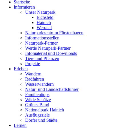
Startseite
Informieren
Unser Naturpark
Eichsfeld
Hainich
Werratal
Naturparkzentrum Fürstenhagen
Informationsstellen
Naturpark-Partner
Werde Naturpark-Partner
Infomaterial und Downloads
Tiere und Pflanzen
Projekte
Erleben
Wandern
Radfahren
Wasserwandern
Natur- und Landschaftsführer
Familientipps
Wilde Schätze
Grünes Band
Nationalpark Hainich
Ausflugsziele
Dörfer und Städte
Lernen