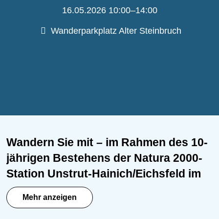
16.05.2026 10:00–14:00
Ausflugsziele
Wanderparkplatz Alter Steinbruch
Dörfer und Städte
Wandern Sie mit – im Rahmen des 10-
jährigen Bestehens der Natura 2000-
Station Unstrut-Hainich/Eichsfeld im
Eichsfeld auf dem
Mehr anzeigen
Premiumwanderweg P16.