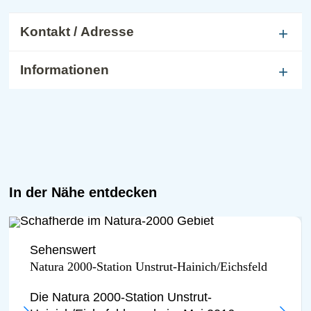
Den Abschluss der Festwoche bildet
die
Wanderung III auf dem
Kontakt / Adresse
Premiumwanderweg P16 zum
Lebensraum "Kalktuffquelle"
- gehen
Informationen
Sie mit den Referenten der Natura
2000-Station auf Entdeckertour und
erhalten Sie neben Einblicken in die
Flora und Fauna auch einen Überblick
über weitere Naturschutzprojekte und
In der Nähe entdecken
die Arbeit der Natura 2000-Station
Unstrut-Hainich/Eichsfeld.
Anmeldung:
Online-Anmeldung ist
Sehenswert
Natura 2000-Station Unstrut-Hainich/Eichsfeld
erforderlich
Die Natura 2000-Station Unstrut-