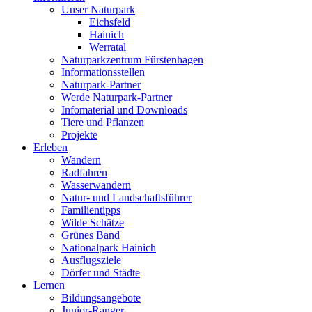
Unser Naturpark
Eichsfeld
Hainich
Werratal
Naturparkzentrum Fürstenhagen
Informationsstellen
Naturpark-Partner
Werde Naturpark-Partner
Infomaterial und Downloads
Tiere und Pflanzen
Projekte
Erleben
Wandern
Radfahren
Wasserwandern
Natur- und Landschaftsführer
Familientipps
Wilde Schätze
Grünes Band
Nationalpark Hainich
Ausflugsziele
Dörfer und Städte
Lernen
Bildungsangebote
Junior-Ranger