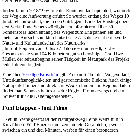
der Streckenwanderwege fest verankert.
In den Jahren 2018/19 wurde der Routenverlauf optimiert, wodurch
der Weg eine Aufwertung erfuhr: So wurden entlang des Weges 19
Infotafeln aufgestellt, die in den Ortslagen als idealer Einstieg über
den Verlauf und Sehenswürdigkeiten informieren. Über 30
Sonnensofas laden entlang des Weges zum Entspannen ein und
bieten an Aussichtspunkten fantastische Ausblicke in die reizvolle
Natur- und Kulturlandschaft des Naturparks.
„In fünf Etappen von 16 bis 27 Kilometern unterteilt, ist die
Gesamtstrecke von 104 Kilometern gut zu bewältigen.“ so Uwe
Müller, der seit Anbeginn seiner Tätigkeit im Naturpark das Projekt
federführend begleitet.
Eine über
50seitige Broschüre
gibt Auskunft über den Wegeverlauf,
Unterkunftsmöglichkeiten und gastronomische Einkehr. Auch einige
Naturpark-Partner sind direkt am Weg zu finden – in Regionalläden
findet man Schmackhaftes aus der Region für unterwegs und ein
Souvenir für die Daheimgebliebenen.
Fünf Etappen - fünf Filme
„Neu in Szene gesetzt ist der Naturparkweg Leine-Werra nun in
Kurzfilmen. Fünf Einzelsequenzen und ein Gesamtclip, jeweils
zwischen ein und drei Minuten, werben für einen besonderen