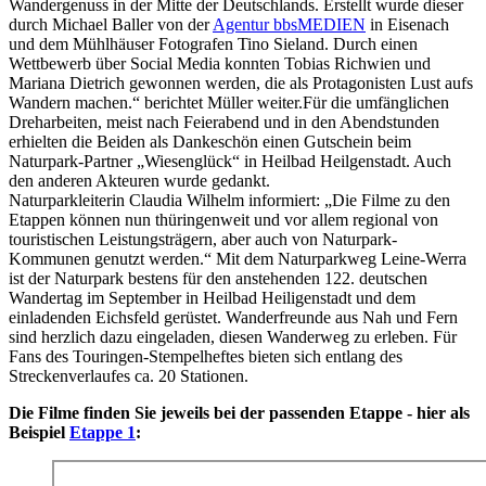
Wandergenuss in der Mitte der Deutschlands. Erstellt wurde dieser
durch Michael Baller von der
Agentur bbsMEDIEN
in Eisenach
und dem Mühlhäuser Fotografen Tino Sieland. Durch einen
Wettbewerb über Social Media konnten Tobias Richwien und
Mariana Dietrich gewonnen werden, die als Protagonisten Lust aufs
Wandern machen.“ berichtet Müller weiter.Für die umfänglichen
Dreharbeiten, meist nach Feierabend und in den Abendstunden
erhielten die Beiden als Dankeschön einen Gutschein beim
Naturpark-Partner „Wiesenglück“ in Heilbad Heilgenstadt. Auch
den anderen Akteuren wurde gedankt.
Naturparkleiterin Claudia Wilhelm informiert: „Die Filme zu den
Etappen können nun thüringenweit und vor allem regional von
touristischen Leistungsträgern, aber auch von Naturpark-
Kommunen genutzt werden.“ Mit dem Naturparkweg Leine-Werra
ist der Naturpark bestens für den anstehenden 122. deutschen
Wandertag im September in Heilbad Heiligenstadt und dem
einladenden Eichsfeld gerüstet. Wanderfreunde aus Nah und Fern
sind herzlich dazu eingeladen, diesen Wanderweg zu erleben. Für
Fans des Touringen-Stempelheftes bieten sich entlang des
Streckenverlaufes ca. 20 Stationen.
Die Filme finden Sie jeweils bei der passenden Etappe - hier als
Beispiel
Etappe 1
: