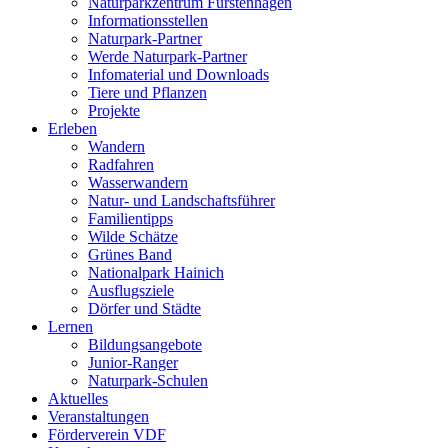
Naturparkzentrum Fürstenhagen
Informationsstellen
Naturpark-Partner
Werde Naturpark-Partner
Infomaterial und Downloads
Tiere und Pflanzen
Projekte
Erleben
Wandern
Radfahren
Wasserwandern
Natur- und Landschaftsführer
Familientipps
Wilde Schätze
Grünes Band
Nationalpark Hainich
Ausflugsziele
Dörfer und Städte
Lernen
Bildungsangebote
Junior-Ranger
Naturpark-Schulen
Aktuelles
Veranstaltungen
Förderverein VDF