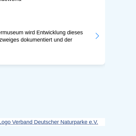
Sehen
Teufel
Die Te
ermuseum wird Entwicklung dieses
sich o
zweiges dokumentiert und der
452 