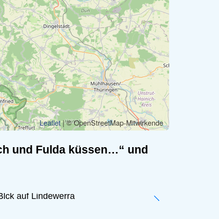
Leaflet
| © OpenStreetMap-Mitwirkende
ich und Fulda küssen…“ und