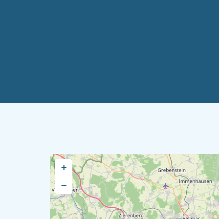
Ausflugsziele
Dörfer und Städte
+
−