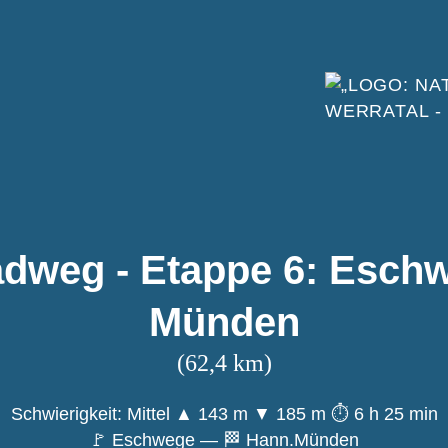
adweg - Etappe 6: Eschw
Münden
(62,4 km)
Schwierigkeit: Mittel
▲ 143 m
▼ 185 m
⏱ 6 h 25 min
🚩 Eschwege — 🏁 Hann.Münden