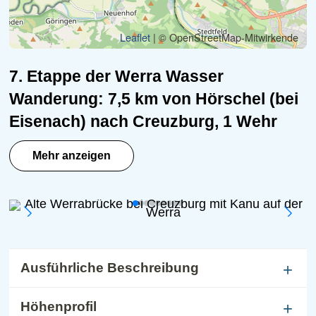
Leaflet
| © OpenStreetMap-Mitwirkende
7. Etappe der Werra Wasser
Wanderung: 7,5 km von Hörschel (bei
Eisenach) nach Creuzburg, 1 Wehr
muss umtragen werden. Eine
Mehr anzeigen
Kurzetappe der Werra-Wasser-
Wander-Tour von Hörschel zum alten
Ort Creuzburg um den "Hessen-
Zipfel" bei Eisenach herum. Nach der
Werra-Pforte bei Hörschel,
Ausführliche Beschreibung
die eindrucksvoll von der A4-
Autobahnbrücke überspannt wird,
Höhenprofil