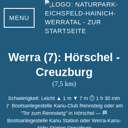
UNSER NATURPARK
INFORMIEREN
ERLEBEN
KONTAKT
LERNEN
MENU
Unser Naturpark
Eichsfeld
Wandern
Bildungsangebote
Ansprechpartner
Naturparkzentrum Fürstenhagen
Hainich
Radfahren
Junior-Ranger
Netiquette
Informationsstellen
Werratal
Wasserwandern
Naturpark-Schulen
Werra (7): Hörschel -
Naturpark-Partner
Natur- und Landschaftsführer
Creuzburg
Werde Naturpark-Partner
Familientipps
(7,5 km)
Infomaterial und Downloads
Wilde Schätze
Schwierigkeit: Leicht
▲ 1 m
▼ 7 m
⏱ 1 h 30 min
🚩 Bootsanlegestelle Kanu-Club Rennsteig oder am
Tiere und Pflanzen
Grünes Band
"Tor zum Rennsteig" in Hörschel — 🏁
Bootsanlegestelle Kanu Station oder Werra-Kanu-
Projekte
Nationalpark Hainich