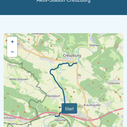
Aktiv-Station Creuzburg
Ausflugsziele
Dörfer und Städte
+
−
Start