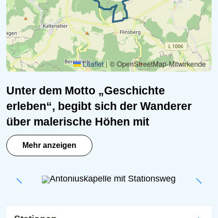
Leaflet
|
© OpenStreetMap-Mitwirkende
Unter dem Motto „Geschichte
erleben“, begibt sich der Wanderer
über malerische Höhen mit
traumhaften Panoramen auf eine
Mehr anzeigen
historische Reise hin zum Mittelpunkt
Deutschlands!