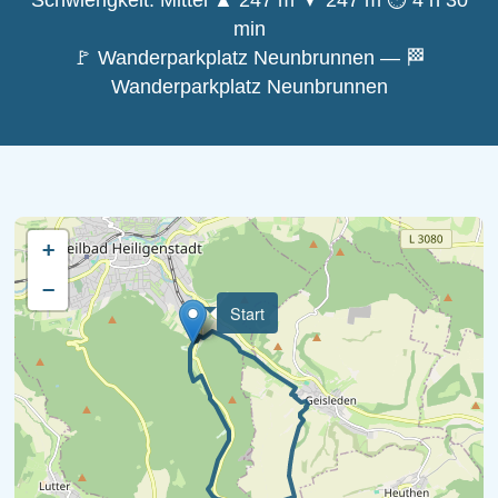
Schwierigkeit: Mittel
▲ 247 m
▼ 247 m
⏱ 4 h 30
min
🚩 Wanderparkplatz Neunbrunnen — 🏁
Wanderparkplatz Neunbrunnen
+
−
Start