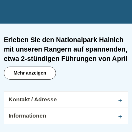
Ausflugsziele
Dörfer und Städte
Erleben Sie den Nationalpark Hainich
mit unseren Rangern auf spannenden,
etwa 2-stündigen Führungen von April
bis Oktober. Die kostenlosen Touren
Mehr anzeigen
sind für alle Altersgruppen geeignet,
jedoch nicht barrierefrei. Entdecken
Sie uralte Buchen, seltene Tiere und
Kontakt / Adresse
Pflanzen und erfahren Sie mehr über
die Natur und den Schutz des Waldes.
Informationen
Die Ranger vermitteln ihr Wissen auf