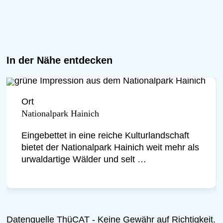
anschauliche und begeisterte Weise.
Riechen, Staunen und Nachfragen
sind ausdrücklich erwünscht. Eine
Einladung, den Wald bewusst zu
In der Nähe entdecken
erleben und zur Ruhe zu kommen. Wir
freuen uns auf Sie!
Ort
Nationalpark Hainich
Eingebettet in eine reiche Kulturlandschaft
bietet der Nationalpark Hainich weit mehr als
urwaldartige Wälder und selt …
Datenquelle ThüCAT - Keine Gewähr auf Richtigkeit.