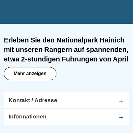
Erleben Sie den Nationalpark Hainich
mit unseren Rangern auf spannenden,
etwa 2-stündigen Führungen von April
bis Oktober. Die kostenlosen Touren
Mehr anzeigen
sind für alle Altersgruppen geeignet,
jedoch nicht barrierefrei. Entdecken
Sie uralte Buchen, seltene Tiere und
Kontakt / Adresse
Pflanzen und erfahren Sie mehr über
die Natur und den Schutz des Waldes.
Informationen
Die Ranger vermitteln ihr Wissen auf