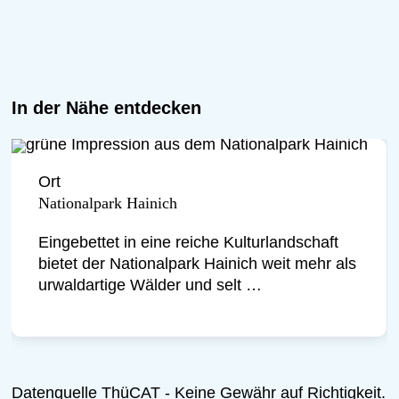
anschauliche und begeisterte Weise.
Riechen, Staunen und Nachfragen
sind ausdrücklich erwünscht. Eine
Einladung, den Wald bewusst zu
In der Nähe entdecken
erleben und zur Ruhe zu kommen. Wir
freuen uns auf Sie!
Ort
Nationalpark Hainich
Eingebettet in eine reiche Kulturlandschaft
bietet der Nationalpark Hainich weit mehr als
urwaldartige Wälder und selt …
Datenquelle ThüCAT - Keine Gewähr auf Richtigkeit.