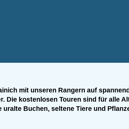
ainich mit unseren Rangern auf spannen
. Die kostenlosen Touren sind für alle A
ie uralte Buchen, seltene Tiere und Pflan
aldes. Die Ranger vermitteln ihr Wissen
aunen und Nachfragen sind ausdrücklich 