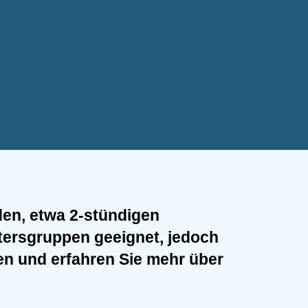
den, etwa 2-stündigen
ltersgruppen geeignet, jedoch
zen und erfahren Sie mehr über
 auf anschauliche und
erwünscht. Eine Einladung, den