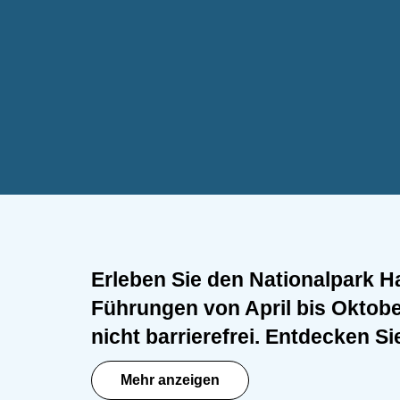
Ausflugsziele
Dörfer und Städte
Erleben Sie den Nationalpark H
Führungen von April bis Oktober
nicht barrierefrei. Entdecken S
die Natur und den Schutz des W
Mehr anzeigen
begeisterte Weise. Riechen, St