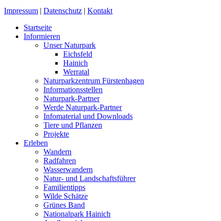
Impressum
|
Datenschutz
|
Kontakt
Startseite
Informieren
Unser Naturpark
Eichsfeld
Hainich
Werratal
Naturparkzentrum Fürstenhagen
Informationsstellen
Naturpark-Partner
Werde Naturpark-Partner
Infomaterial und Downloads
Tiere und Pflanzen
Projekte
Erleben
Wandern
Radfahren
Wasserwandern
Natur- und Landschaftsführer
Familientipps
Wilde Schätze
Grünes Band
Nationalpark Hainich