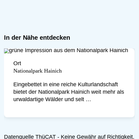
anschauliche und begeisterte Weise.
Riechen, Staunen und Nachfragen
sind ausdrücklich erwünscht. Eine
Einladung, den Wald bewusst zu
In der Nähe entdecken
erleben und zur Ruhe zu kommen. Wir
freuen uns auf Sie!
Ort
Nationalpark Hainich
Eingebettet in eine reiche Kulturlandschaft
bietet der Nationalpark Hainich weit mehr als
urwaldartige Wälder und selt …
Datenquelle ThüCAT - Keine Gewähr auf Richtigkeit.