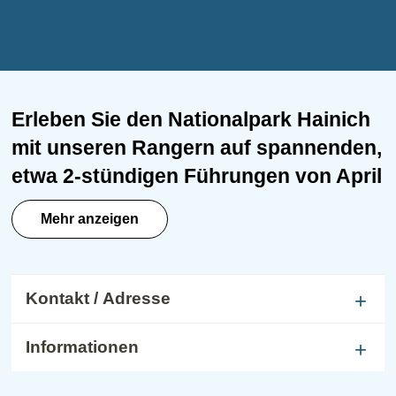
Erleben Sie den Nationalpark Hainich
mit unseren Rangern auf spannenden,
etwa 2-stündigen Führungen von April
bis Oktober. Die kostenlosen Touren
Mehr anzeigen
sind für alle Altersgruppen geeignet,
jedoch nicht barrierefrei. Entdecken
Sie uralte Buchen, seltene Tiere und
Kontakt / Adresse
Pflanzen und erfahren Sie mehr über
die Natur und den Schutz des Waldes.
Informationen
Die Ranger vermitteln ihr Wissen auf