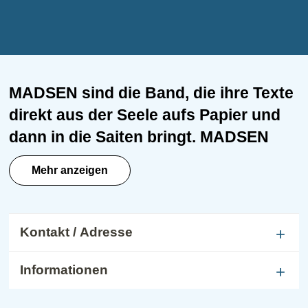
MADSEN sind die Band, die ihre Texte
direkt aus der Seele aufs Papier und
dann in die Saiten bringt. MADSEN
sind die Band, die mit ihrem
Mehr anzeigen
beispiellosen Mix aus verzerrten
Gitarren, hymnische Melodien und
griffigen deutschen Texten ohne jede
Kontakt / Adresse
Peinlichkeit ihre eigene Sparte
schaufelt, in der es nur MADSEN gibt
Informationen
und in der MADSEN einfach alles darf.