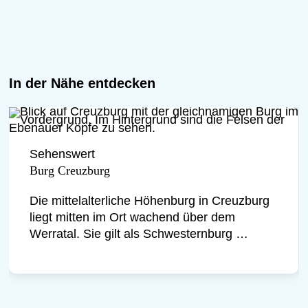
Und überhaupt: MADSEN zünden bei
ihren Konzerten ein regelrechtes
Feuerwerk, bei dem der
sprichwörtliche Funke auch in die
In der Nähe entdecken
letzten Reihen des Publikums
überspringt. Mit ihrem kommenden
Album im Gepäck starten MADSEN im
Sehenswert
Sommer 2026 eine große Tour quer
Burg Creuzburg
durch Deutschland - neben diversen
Die mittelalterliche Höhenburg in Creuzburg
Clubshows sind auch ein paar Open-
liegt mitten im Ort wachend über dem
Air-Konzerte und erstmalig ein
Werratal. Sie gilt als Schwesternburg …
Konzert auf der Creuzburg dabei.