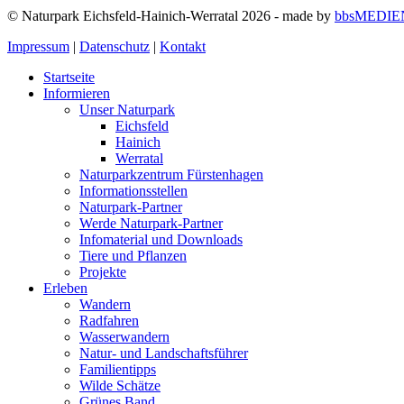
© Naturpark Eichsfeld-Hainich-Werratal 2026 - made by
bbsMEDIE
Impressum
|
Datenschutz
|
Kontakt
Startseite
Informieren
Unser Naturpark
Eichsfeld
Hainich
Werratal
Naturparkzentrum Fürstenhagen
Informationsstellen
Naturpark-Partner
Werde Naturpark-Partner
Infomaterial und Downloads
Tiere und Pflanzen
Projekte
Erleben
Wandern
Radfahren
Wasserwandern
Natur- und Landschaftsführer
Familientipps
Wilde Schätze
Grünes Band