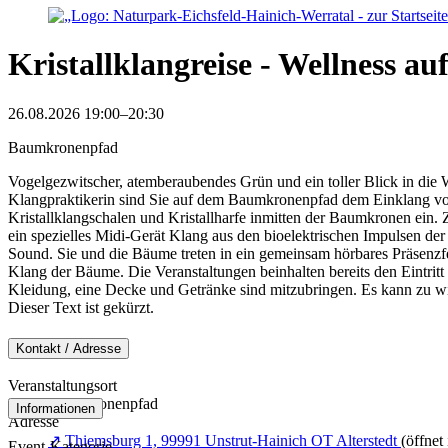
Kristallklangreise - Wellness 
26.08.2026 19:00–20:30
Baumkronenpfad
Vogelgezwitscher, atemberaubendes Grün und ein toller Blick in die
Klangpraktikerin sind Sie auf dem Baumkronenpfad dem Einklang von 
Kristallklangschalen und Kristallharfe inmitten der Baumkronen ein. 
ein spezielles Midi-Gerät Klang aus den bioelektrischen Impulsen de
Sound. Sie und die Bäume treten in ein gemeinsam hörbares Präsenzfe
Klang der Bäume. Die Veranstaltungen beinhalten bereits den Eintri
Kleidung, eine Decke und Getränke sind mitzubringen. Es kann zu w
Dieser Text ist gekürzt.
Kontakt / Adresse
Veranstaltungsort
Baumkronenpfad
Informationen
Adresse
↗
Thiemsburg 1, 99991 Unstrut-Hainich OT Alterstedt
(öffnet
Event-Kategorie