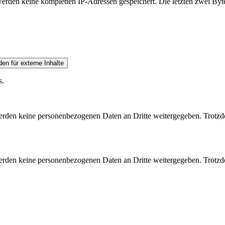
erden keine kompletten IP-Adressen gespeichert.
Die letzten zwei Byt
den
für externe Inhalte
s.
den keine personenbezogenen Daten an Dritte weitergegeben. Trotzde
den keine personenbezogenen Daten an Dritte weitergegeben. Trotzde