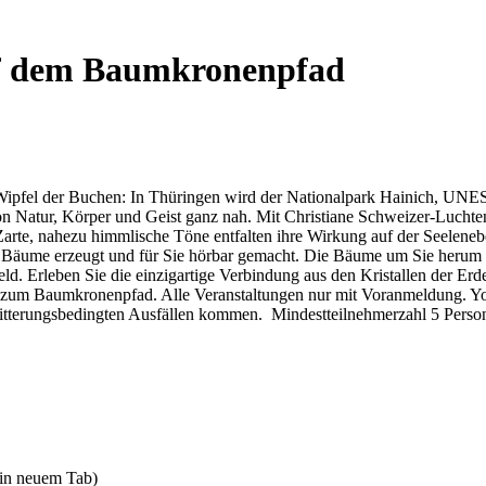
auf dem Baumkronenpfad
 Wipfel der Buchen: In Thüringen wird der Nationalpark Hainich, UNES
Natur, Körper und Geist ganz nah. Mit Christiane Schweizer-Luchtenb
Zarte, nahezu himmlische Töne entfalten ihre Wirkung auf der Seeleneb
r Bäume erzeugt und für Sie hörbar gemacht. Die Bäume um Sie herum w
ld. Erleben Sie die einzigartige Verbindung aus den Kristallen der Er
tt zum Baumkronenpfad. Alle Veranstaltungen nur mit Voranmeldung. Y
itterungsbedingten Ausfällen kommen. Mindestteilnehmerzahl 5 Perso
 in neuem Tab)