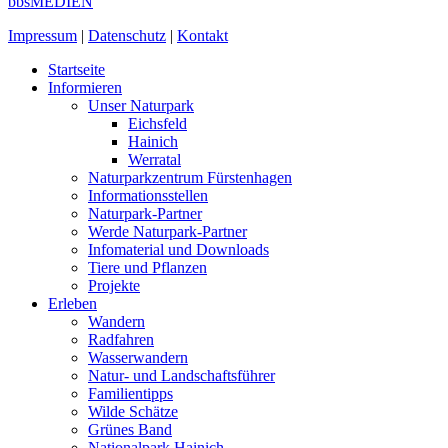
bbsMEDIEN
Impressum
|
Datenschutz
|
Kontakt
Startseite
Informieren
Unser Naturpark
Eichsfeld
Hainich
Werratal
Naturparkzentrum Fürstenhagen
Informationsstellen
Naturpark-Partner
Werde Naturpark-Partner
Infomaterial und Downloads
Tiere und Pflanzen
Projekte
Erleben
Wandern
Radfahren
Wasserwandern
Natur- und Landschaftsführer
Familientipps
Wilde Schätze
Grünes Band
Nationalpark Hainich