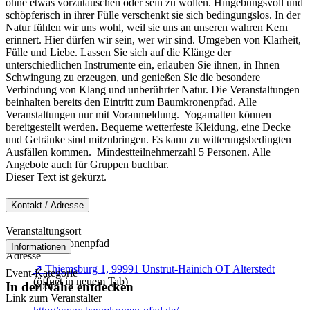
ohne etwas vorzutäuschen oder sein zu wollen. Hingebungsvoll und
schöpferisch in ihrer Fülle verschenkt sie sich bedingungslos. In der
Natur fühlen wir uns wohl, weil sie uns an unseren wahren Kern
erinnert. Hier dürfen wir sein, wer wir sind. Umgeben von Klarheit,
Fülle und Liebe. Lassen Sie sich auf die Klänge der
unterschiedlichen Instrumente ein, erlauben Sie ihnen, in Ihnen
Schwingung zu erzeugen, und genießen Sie die besondere
Verbindung von Klang und unberührter Natur. Die Veranstaltungen
beinhalten bereits den Eintritt zum Baumkronenpfad. Alle
Veranstaltungen nur mit Voranmeldung. Yogamatten können
bereitgestellt werden. Bequeme wetterfeste Kleidung, eine Decke
und Getränke sind mitzubringen. Es kann zu witterungsbedingten
Ausfällen kommen. Mindestteilnehmerzahl 5 Personen. Alle
Angebote auch für Gruppen buchbar.
Dieser Text ist gekürzt.
Kontakt / Adresse
Veranstaltungsort
Baumkronenpfad
Informationen
Adresse
↗
Thiemsburg 1, 99991 Unstrut-Hainich OT Alterstedt
Event-Kategorie
(öffnet in neuem Tab)
Sport
In der Nähe entdecken
Link zum Veranstalter