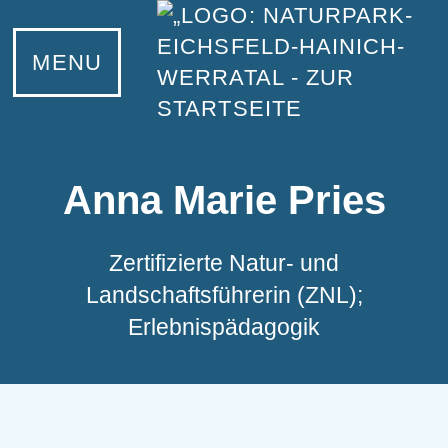
UNSER NATURPARK
INFORMIEREN
KONTAKT
LERNEN
MENU
Unser Naturpark
Eichsfeld
Bildungsangebote
Ansprechpartner
Naturparkzentrum Fürstenhagen
Hainich
Junior-Ranger
Netiquette
Informationsstellen
Werratal
Naturpark-Schulen
Anna Marie Pries
Naturpark-Partner
Zertifizierte Natur- und
Werde Naturpark-Partner
Landschaftsführerin (ZNL);
Infomaterial und Downloads
Erlebnispädagogik
Tiere und Pflanzen
Projekte