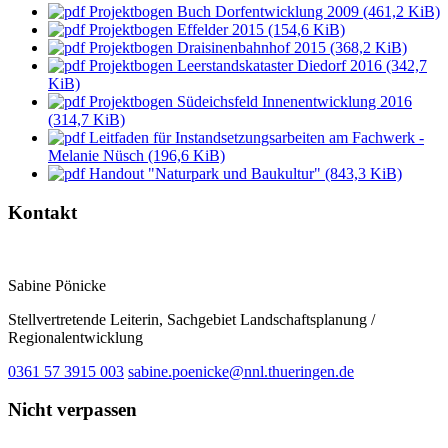
Projektbogen Buch Dorfentwicklung 2009 (461,2 KiB)
Projektbogen Effelder 2015 (154,6 KiB)
Projektbogen Draisinenbahnhof 2015 (368,2 KiB)
Projektbogen Leerstandskataster Diedorf 2016 (342,7
KiB)
Projektbogen Südeichsfeld Innenentwicklung 2016
(314,7 KiB)
Leitfaden für Instandsetzungsarbeiten am Fachwerk -
Melanie Nüsch (196,6 KiB)
Handout "Naturpark und Baukultur" (843,3 KiB)
Kontakt
Sabine Pönicke
Stellvertretende Leiterin, Sachgebiet Landschaftsplanung /
Regionalentwicklung
0361 57 3915 003
sabine.poenicke@nnl.thueringen.de
Nicht verpassen