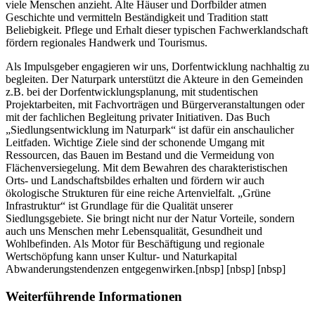
viele Menschen anzieht. Alte Häuser und Dorfbilder atmen
Geschichte und vermitteln Beständigkeit und Tradition statt
Beliebigkeit. Pflege und Erhalt dieser typischen Fachwerklandschaft
fördern regionales Handwerk und Tourismus.
Als Impulsgeber engagieren wir uns, Dorfentwicklung nachhaltig zu
begleiten. Der Naturpark unterstützt die Akteure in den Gemeinden
z.B. bei der Dorfentwicklungsplanung, mit studentischen
Projektarbeiten, mit Fachvorträgen und Bürgerveranstaltungen oder
mit der fachlichen Begleitung privater Initiativen. Das Buch
„Siedlungsentwicklung im Naturpark“ ist dafür ein anschaulicher
Leitfaden. Wichtige Ziele sind der schonende Umgang mit
Ressourcen, das Bauen im Bestand und die Vermeidung von
Flächenversiegelung. Mit dem Bewahren des charakteristischen
Orts- und Landschaftsbildes erhalten und fördern wir auch
ökologische Strukturen für eine reiche Artenvielfalt. „Grüne
Infrastruktur“ ist Grundlage für die Qualität unserer
Siedlungsgebiete. Sie bringt nicht nur der Natur Vorteile, sondern
auch uns Menschen mehr Lebensqualität, Gesundheit und
Wohlbefinden. Als Motor für Beschäftigung und regionale
Wertschöpfung kann unser Kultur- und Naturkapital
Abwanderungstendenzen entgegenwirken.
[nbsp] [nbsp] [nbsp]
Weiterführende Informationen