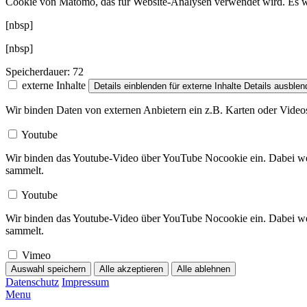
Cookie von Matomo, das für Website-Analysen verwendet wird. Es w
[nbsp]
[nbsp]
Speicherdauer:
72
externe Inhalte
Details einblenden
für externe Inhalte
Details ausblen
Wir binden Daten von externen Anbietern ein z.B. Karten oder Video
Youtube
Wir binden das Youtube-Video über YouTube Nocookie ein. Dabei wer
sammelt.
Youtube
Wir binden das Youtube-Video über YouTube Nocookie ein. Dabei wer
sammelt.
Vimeo
Auswahl speichern
Alle akzeptieren
Alle ablehnen
Datenschutz
Impressum
Menu