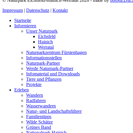
© Naturpark Eichsfeld-Hainich-Werratal 2026 - made by
bbsMEDIE
Impressum
|
Datenschutz
|
Kontakt
Startseite
Informieren
Unser Naturpark
Eichsfeld
Hainich
Werratal
Naturparkzentrum Fürstenhagen
Informationsstellen
Naturpark-Partner
Werde Naturpark-Partner
Infomaterial und Downloads
Tiere und Pflanzen
Projekte
Erleben
Wandern
Radfahren
Wasserwandern
Natur- und Landschaftsführer
Familientipps
Wilde Schätze
Grünes Band
Nationalpark Hainich