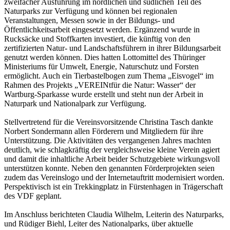
zweifacher Ausführung im nördlichen und südlichen Teil des
Naturparks zur Verfügung und können bei regionalen
Veranstaltungen, Messen sowie in der Bildungs- und
Öffentlichkeitsarbeit eingesetzt werden. Ergänzend wurde in
Rucksäcke und Stoffkarten investiert, die künftig von den
zertifizierten Natur- und Landschaftsführern in ihrer Bildungsarbeit
genutzt werden können. Dies hatten Lottomittel des Thüringer
Ministeriums für Umwelt, Energie, Naturschutz und Forsten
ermöglicht. Auch ein Tierbastelbogen zum Thema „Eisvogel“ im
Rahmen des Projekts „VEREINtfür die Natur: Wasser“ der
Wartburg-Sparkasse wurde erstellt und steht nun der Arbeit in
Naturpark und Nationalpark zur Verfügung.
Stellvertretend für die Vereinsvorsitzende Christina Tasch dankte
Norbert Sondermann allen Förderern und Mitgliedern für ihre
Unterstützung. Die Aktivitäten des vergangenen Jahres machten
deutlich, wie schlagkräftig der vergleichsweise kleine Verein agiert
und damit die inhaltliche Arbeit beider Schutzgebiete wirkungsvoll
unterstützen konnte. Neben den genannten Förderprojekten seien
zudem das Vereinslogo und der Internetauftritt modernisiert worden.
Perspektivisch ist ein Trekkingplatz in Fürstenhagen in Trägerschaft
des VDF geplant.
Im Anschluss berichteten Claudia Wilhelm, Leiterin des Naturparks,
und Rüdiger Biehl, Leiter des Nationalparks, über aktuelle