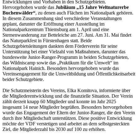
Entwicklungen und Vorhaben in den Schutzgebieten.
Hervorgehoben wurde das
Jubiläum „15 Jahre Weltnaturerbe
Buchenwälder“
, zu denen auch Flächen im Nationalpark gehören.
In diesem Zusammenhang sind verschiedene Veranstaltungen
geplant, darunter die Eröffnung einer Ausstellung im
Nationalparkzentrum Thiemsburg am 1. April und eine
Sternenwanderung zur Betteleiche am 27. Juni. Am 31. Mai findet
das Naturparkfest in Fürstenhagen statt. Beide
Schutzgebietsleitungen dankten dem Förderverein für seine
Unterstützung bei einer Vielzahl von Maßnahmen, darunter das
bundesweite Junior-Ranger-Programm in beiden Schutzgebieten,
das Wildniscamp sowie das „Praktikum für die Umwelt“ im
Nationalpark Hainich. Besonders hervorgehoben wurde das
Vereinsengagement für die Umweltbildung und Öffentlichkeitsarbeit
beider Schutzgebiete.
Die Schatzmeisterin des Vereins, Elka Komitova, informierte über
die Mitgliederentwicklung und die finanzielle Situation. Der Verein
zählt derzeit knapp 60 Mitglieder und konnte im Jahr 2025
insgesamt 14 neue Mitglieder begrüßen. Besonders hervorgehoben
wurde das Engagement der Eltern der Junior-Ranger, die den Verein
durch ihre Mitgliedschaft unterstützen. Diese positive Entwicklung
möchte der VDF verstetigen und arbeitet an dem selbstgesteckten
Ziel, die Mitgliederzahl bis 2030 auf 100 zu erhöhen.