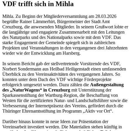
VDF trifft sich in Mihla
Mihla. Zu Beginn der Mitgliederversammlung am 28.03.2026
begrüßte Rainer Lämmerhirt, Bürgermeister der Stadt Amt
Creuzburg, die anwesenden Mitglieder. In seinem Grußwort lobte er
die langjährige und engagierte Zusammenarbeit mit den Leitungen
des Naturparks und des Nationalparks sowie mit dem VDF. Das
starke Engagement der Gemeinde spiegelt sich in zahlreichen
Projekten und Veranstaltungen in den vergangenen drei Jahrzehnten
wieder wie der Entwicklung am Harsberg.
In seinem Bericht gab der stellvertretende Vorsitzende des VDF,
Norbert Sondermann aus Heilbad Heiligenstadt einen umfassenden
Überblick zu den Vereinsaktivitäten des vergangenen Jahres. So
konnten unter dem Dach des VDF wichtige Förderprojekte
erfolgreich umgesetzt werden. Dazu zählen die
Außengestaltung
des „NaturWagens“ in Creuzburg
mit Unterstützung der
Sparkassenstiftung der Wartburg-Region, die Beschaffung von
Westen für die zertifizierten Natur- und Landschaftsführer sowie die
Verbesserung der Internetpräsenz des Vereins, gefördert durch die
Thüringer Ehrenamtsstiftung im Programm „Aktiv vor Ort“.
Darüber hinaus konnte in neue Ideen zur Präsentation der
Vereinsarbeit investiert werden. Die Materialien stehen künftig in