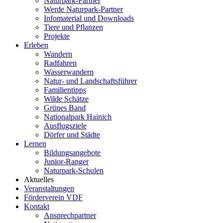
Naturpark-Partner
Werde Naturpark-Partner
Infomaterial und Downloads
Tiere und Pflanzen
Projekte
Erleben
Wandern
Radfahren
Wasserwandern
Natur- und Landschaftsführer
Familientipps
Wilde Schätze
Grünes Band
Nationalpark Hainich
Ausflugsziele
Dörfer und Städte
Lernen
Bildungsangebote
Junior-Ranger
Naturpark-Schulen
Aktuelles
Veranstaltungen
Förderverein VDF
Kontakt
Ansprechpartner