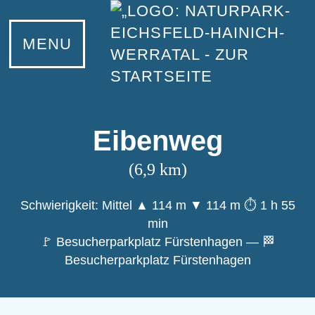
MENU
Eibenweg
(6,9 km)
Schwierigkeit: Mittel
▲ 114 m
▼ 114 m
⏱ 1 h 55
min
🚩 Besucherparkplatz Fürstenhagen — 🏁
Besucherparkplatz Fürstenhagen