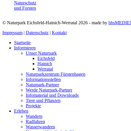
© Naturpark Eichsfeld-Hainich-Werratal 2026 - made by
bbsMEDIE
Impressum
|
Datenschutz
|
Kontakt
Startseite
Informieren
Unser Naturpark
Eichsfeld
Hainich
Werratal
Naturparkzentrum Fürstenhagen
Informationsstellen
Naturpark-Partner
Werde Naturpark-Partner
Infomaterial und Downloads
Tiere und Pflanzen
Projekte
Erleben
Wandern
Radfahren
Wasserwandern