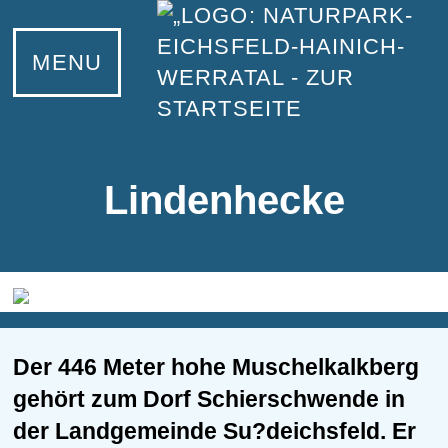
UNSER NATURPARK
INFORMIEREN
ERLEBEN
KONTAKT
LERNEN
MENU
Unser Naturpark
Eichsfeld
Wandern
Bildungsangebote
Ansprechpartner
Naturparkzentrum Fürstenhagen
Hainich
Radfahren
Junior-Ranger
Netiquette
Informationsstellen
Werratal
Wasserwandern
Naturpark-Schulen
Lindenhecke
Naturpark-Partner
Natur- und Landschaftsführer
Werde Naturpark-Partner
Familientipps
Infomaterial und Downloads
Wilde Schätze
Der 446 Meter hohe Muschelkalkberg
Tiere und Pflanzen
Grünes Band
gehört zum Dorf Schierschwende in
Projekte
Nationalpark Hainich
der Landgemeinde Su?deichsfeld. Er