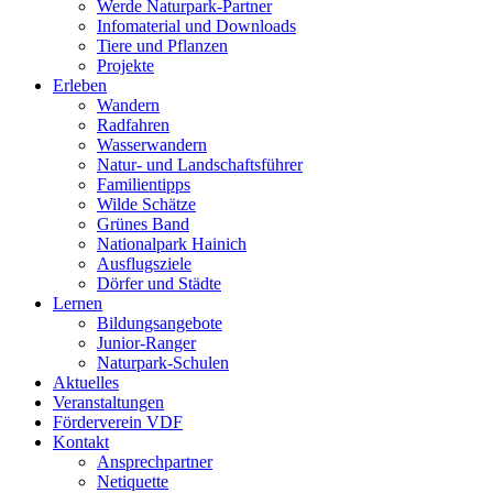
Werde Naturpark-Partner
Infomaterial und Downloads
Tiere und Pflanzen
Projekte
Erleben
Wandern
Radfahren
Wasserwandern
Natur- und Landschaftsführer
Familientipps
Wilde Schätze
Grünes Band
Nationalpark Hainich
Ausflugsziele
Dörfer und Städte
Lernen
Bildungsangebote
Junior-Ranger
Naturpark-Schulen
Aktuelles
Veranstaltungen
Förderverein VDF
Kontakt
Ansprechpartner
Netiquette