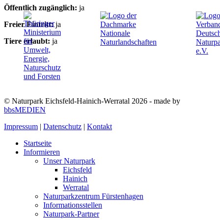
Öffentlich zugänglich:
ja
Freier Eintritt:
ja
Tiere erlaubt:
ja
© Naturpark Eichsfeld-Hainich-Werratal 2026 - made by
bbsMEDIEN
Impressum
|
Datenschutz
|
Kontakt
Startseite
Informieren
Unser Naturpark
Eichsfeld
Hainich
Werratal
Naturparkzentrum Fürstenhagen
Informationsstellen
Naturpark-Partner