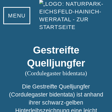
UNSER NATURPARK
ERLEBEN
KONTAKT
LERNEN
MENU
Eichsfeld
Wandern
Bildungsangebote
Ansprechpartner
Hainich
Radfahren
Junior-Ranger
Netiquette
Werratal
Wasserwandern
Naturpark-Schulen
Gestreifte
Natur- und Landschaftsführer
Quelljungfer
Familientipps
(Cordulegaster bidentata)
Wilde Schätze
Die Gestreifte Quelljungfer
Grünes Band
(Cordulegaster bidentata) ist anhand
ihrer schwarz-gelben
Nationalpark Hainich
Hinterleibszeichnung eine leicht